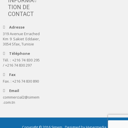
INFORMA
TION DE
CONTACT
Adresse
319 Avenue Errached
Km 9 Sakiet Eddaier,
3054 Sfax, Tunisie
Téléphone
Tél. : +216 74 830 295
/ +216 74 830 297
Fax
Fax. : +216 74 830 890
Email
commercial2@simem
.com.tn
Copyright © 2016 Simem . Designed by
Hypermedia