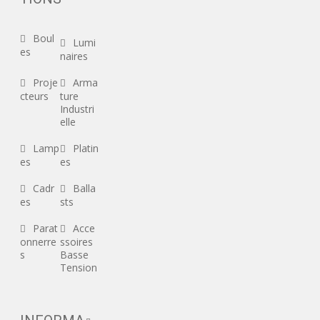
Boul
Lumi
es
naires
Proje
Arma
cteurs
ture
Industri
elle
Lamp
Platin
es
es
Cadr
Balla
es
sts
Parat
Acce
onnerre
ssoires
s
Basse
Tension