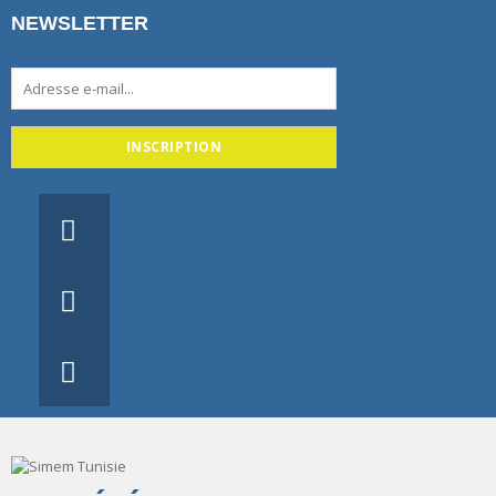
CONNECTEUR
E
NEWSLETTER
C
ACCESSOIRES BASSE TENSION
O
COSSE A BRIDE BIMETAL
N
T
A
C
ACCESSOIRES BASSE TENSION
T
BLOC DE DOUBLEMENT
ACCESSOIRES BASSE TENSION
PINCE D’ANCRAGE PA 54 MT
ACCESSOIRES BASSE TENSION
ISOLATEUR
ACCESSOIRES BASSE TENSION
DOUILLE