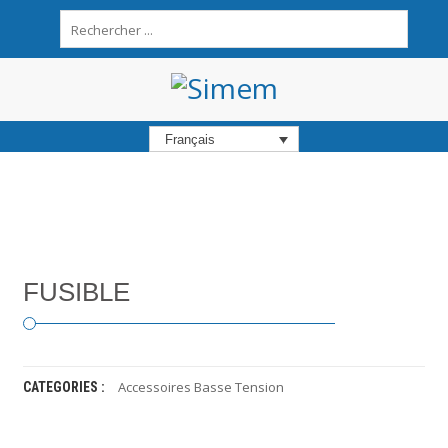
A
C
C
U
Français
E
I
L
A
P
R
FUSIBLE
O
P
O
S
P
Accessoires Basse Tension
CATEGORIES :
R
O
D