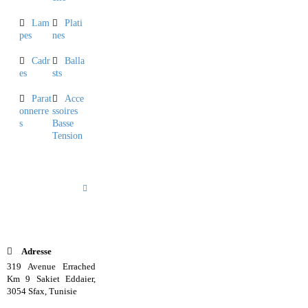
Lam
Plati
pes
nes
Cadr
Balla
es
sts
Parat
Acce
onnerre
ssoires
s
Basse
Tension
INFORMA
TION DE
CONTACT
Adresse
319 Avenue Errached
Km 9 Sakiet Eddaier,
3054 Sfax, Tunisie