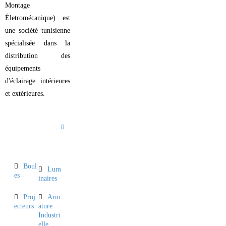
Montage
Életromécanique) est
une société tunisienne
spécialisée dans la
distribution des
équipements
d'éclairage intérieures
et extérieures.
INFORMA
TIONS
Boul
Lum
es
inaires
Proj
Arm
ecteurs
ature
Industri
elle