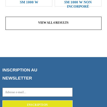
SM 1000 W
SM 1000 W NON
U
INCORPORÈ
I
T
S
VIEW ALL 4 RESULTS
A
C
T
U
A
L
I
T
É
S
INSCRIPTION AU
C
NEWSLETTER
A
T
A
L
O
G
U