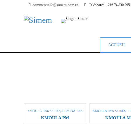
commercial2@simem.com.tn
Téléphone:
+ 216 74 830 295
ACCUEIL
,
,
KMOULA IP66 SERIES
LUMINAIRES
KMOULA IP66 SERIES
L
KMOULA PM
KMOULA 